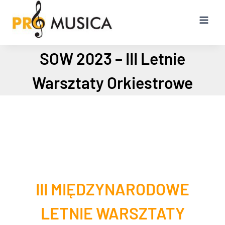
Przejdź
do
treści
SOW 2023 – III Letnie
Warsztaty Orkiestrowe
III MIĘDZYNARODOWE
LETNIE WARSZTATY