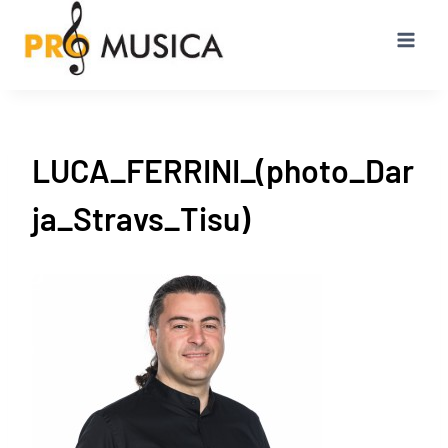
Przejdź
do
treści
LUCA_FERRINI_(photo_Dar
ja_Stravs_Tisu)