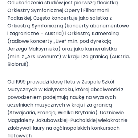
Od ukończenia studiów jest pierwszą flecistką
Orkiestry Symfonicznej Opery i Filharmonii
Podlaskiej. Często koncertuje jako solistka z
Orkiestrą Symfoniczną (koncerty abonamentowe
i zagraniczne – Austria) i Orkiestrą Kameralną
(radiowe koncerty „Live” m.in. pod dyrekcją
Jerzego Maksymiuka) oraz jako kameralistka
(m.in. z „Ars Iuvenum”) w kraju i za granicą (Austria,
Białoruś).
Od 1999 prowadzi klasę fletu w Zespole Szkół
Muzycznych w Białymstoku, której absolwentki z
powodzeniem podejmują naukę na wyższych
uczelniach muzycznych w kraju i za granicą
(Szwajcaria, Francja, Wielka Brytania). Uczniowie
Magdaleny Jakubowskiej-Puchalskiej wielokrotnie
zdobywali laury na ogólnopolskich konkursach
fletowych.