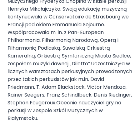
Muzycznego Fryderyka Chopina w klasie perkusji
Henryka Mikołajczyka. Swoją edukację muzyczną
kontynuowała w Conservatoire de Strasbourg we
Francji pod okiem Emmanuela Sejourne.
Współpracowała m. in. z Pan-European
Philharmonia, Filharmonią Narodową, Operą i
Filharmonią Podlaską, Suwalską Orkiestrą
Kameralną, Orkiestrą Symfoniczną Miasta Siedlce,
zespołem muzyki dawnej „Diletto”.Uczestniczyła w
licznych warsztatach perkusyjnych prowadzonych
przez takich perkusistów jak m.in. David
Friedmann, T. Adam Blackstock, Victor Mendoza,
Rainer Seegers, Franz Schindlbeck, Denis Riedinger,
Stephan Fougeroux.Obecnie nauczyciel gry na
perkusji w Zespole Szkół Muzycznych w
Białymstoku.